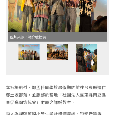
照片來源：褚介敏提供
本系楊凱傑、鄭孟佳同學於暑假期間前往台東縣達仁
鄉土坂部落，並服務於當地「社團法人臺東縣南迴健
康促進關懷協會」附屬之課輔教室。
兩人為課輔班國小學生設計媒體識讀、短影音等課