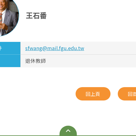
王石番
件
sfwang@mail.fgu.edu.tw
退休教師
回上頁
回