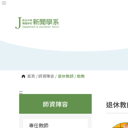
:::
:::
跳
到
主
要
內
容
區
塊
首頁
/
師資陣容
/
退休教師 / 助教
:::
師資陣容
退休教師
專任教師