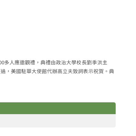
300多人應邀觀禮，典禮由政治大學校長劉季洪主
經過，美國駐華大使館代辦高立夫致詞表示祝賀。典