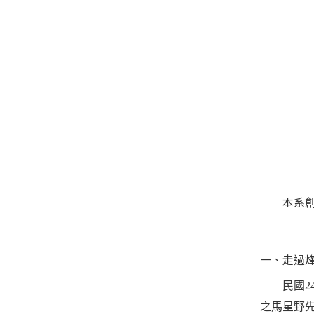
本系
一、走過
民國24
之馬星野