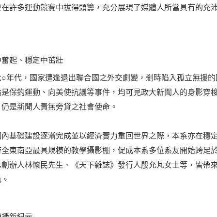
更在許多運動競賽中拔得頭籌，充分展現了媒體人所當具有的充
。
中奮起、穩定中茁壯
六
○
年代，國家遭逢退出聯合國之外交劇變，剎時陷入孤立無援的
論是保釣運動、向美使抗議等事件，均可見政大新聞人的身影穿
，仍是新聞人責無旁貸之社會使命。
基礎建設逐漸完成並以經濟實力重回世界之際，本系亦在穩定中
時全東南亞最具規模的教學攝影棚，促成本系多位系友開始跨足
集創辦人林懷民先生、《天下雜誌》發行人殷允芃女士等，皆帶
色。
傳播新紀元