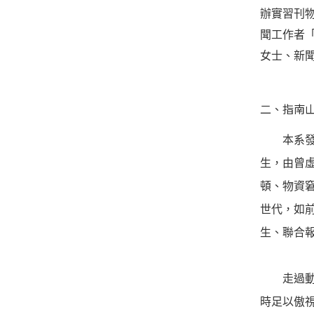
辦實習刊
聞工作者
女士、新
二、指南
本系
生，由曾
頓、物資
世代，如
生、聯合
走過動
時足以傲