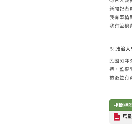
微言大義
新聞記者
我有筆槍
我有筆槍
※ 政治
民國51
持，監察
禮後並有
相關檔
馬星