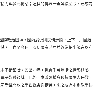
沛精力與多元創意；這樣的傳統一直延續至今，已成為
國際政治困境。國內局勢則民情沸騰，上下一片團結
梭其間。直至今日，關切國家時局並經常提出箴言以利
不斷茁壯。民國70年，耗資千萬添購之攝影棚落
於電子媒體領域。此外，本系延攬多位歸國學人任教，
來嶄新且開放之學習視野與精神，隨之成為本系教學傳