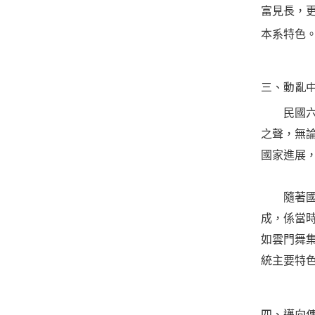
富見長，
本系特色
三、動亂
民國
之聲，無
國家進展
隨著國內
成，係當
如雲門舞
統主要特
四、邁向