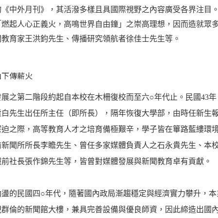
物《中外月刊》，其活潑多樣且具國際視野之內容廣受各界注目
「燃起人心正義火，高鳴世界自由鐘」之崇高理想，因而造就眾
聞教育家王洪鈞先生、傳播研究領航者徐佳士先生等。
山下傳薪火
發展之第二階段約起自本校在木柵復校而至六
○
年代止。民國43
虛白先生出任所主任（即所長），隔年恢復大學部，由時任新生
窘迫之際，高等教育人才之培育備極艱辛，學子皆在篳路藍縷環
前新聞所所長李瞻先生、曾任多家媒體負責人之石永貴先生、本
報前社長張作錦先生等，皆曾對媒體發展與新聞教育卓有貢獻。
盪的民國四
○
年代，隨著國內政局漸趨穩定與經濟實力攀升，本
視群倫的新聞館大樓，兼具完善設備與優良師資，因此締造出國