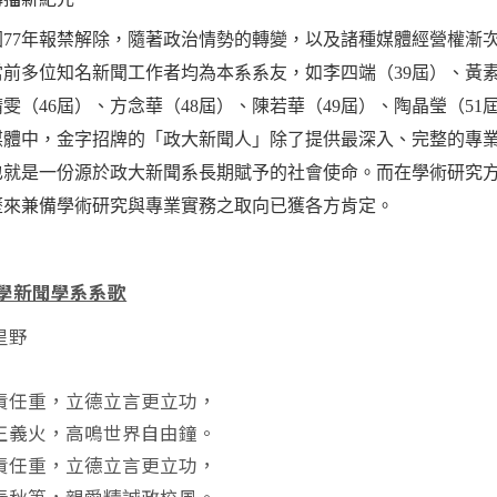
7年報禁解除，隨著政治情勢的轉變，以及諸種媒體經營權漸次
前多位知名新聞工作者均為本系系友，如李四端（39屆）、黃素
雯（46屆）、方念華（48屆）、陳若華（49屆）、陶晶瑩（5
媒體中，金字招牌的「政大新聞人」除了提供最深入、完整的專
也就是一份源於政大新聞系長期賦予的社會使命。而在學術研究
歷來兼備學術研究與專業實務之取向已獲各方肯定。
大學新聞學系系歌
星野
責任重，立德立言更立功，
正義火，高鳴世界自由鐘。
責任重，立德立言更立功，