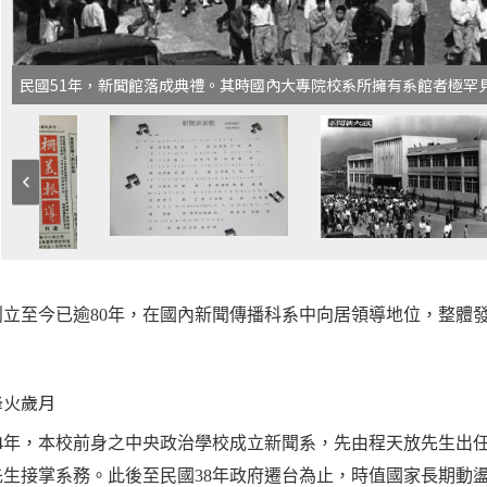
民國51年，新聞館落成典禮。其時國內大專院校系所擁有系館者極罕
創立至今已逾80年，在國內新聞傳播科系中向居領導地位，整體
烽火歲月
年，本校前身之中央政治學校成立新聞系，先由程天放先生出任
先生接掌系務。此後至民國38年政府遷台為止，時值國家長期動