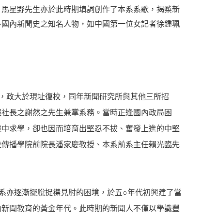
。馬星野先生亦於此時期填詞創作了本系系歌，揭櫫新
多國內新聞史之知名人物，如中國第一位女記者徐鍾珮
年，政大於現址復校，同年新聞研究所與其他三所招
報社長之謝然之先生兼掌系務。當時正逢國內政局困
境中求學，卻也因而培育出堅忍不拔、奮發上進的中堅
校傳播學院前院長潘家慶教授、本系前系主任賴光臨先
系亦逐漸擺脫捉襟見肘的困境，於五
○
年代初興建了當
內新聞教育的黃金年代。此時期的新聞人不僅以學識豐