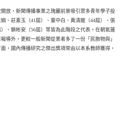
開放，新聞傳播事業之瑰麗前景吸引眾多青年學子投
娟、莊素玉（41屆）、童中白、黃清龍（44屆）、張
1屆）、鎖彬安（56屆）等皆為此階段之代表。在朝氣蓬
業報導外，更較一般新聞從業者多了一份「民胞物與」
方面，國內傳播研究之傑出獎項常由以本系教師獲得，