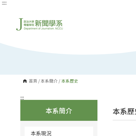
:::
:::
跳
到
主
要
內
容
區
塊
首頁
/
本系簡介
/
本系歷史
:::
本系簡介
本系歷
本系現況