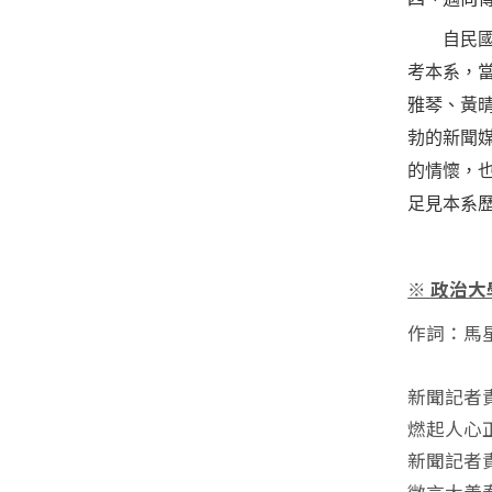
自民國7
考本系，當
雅琴、黃晴
勃的新聞
的情懷，
足見本系
※ 政治
作詞：馬
新聞記者
燃起人心
新聞記者