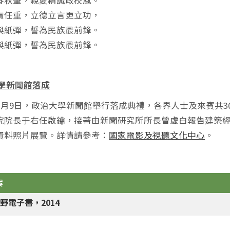
春秋筆，親愛精誠政校風。
責任重，立德立言更立功，
與紙彈，誓為民族最前鋒。
與紙彈，誓為民族最前鋒。
大學新聞館落成
年3月9日，政治大學新聞館舉行落成典禮，各界人士及來賓共
院院長于右任啟鑰，接著由新聞研究所所長曾虛白報告建築
資料照片展覽。詳情請參考：
國家電影及視聽文化中心
。
案
野電子書，2014