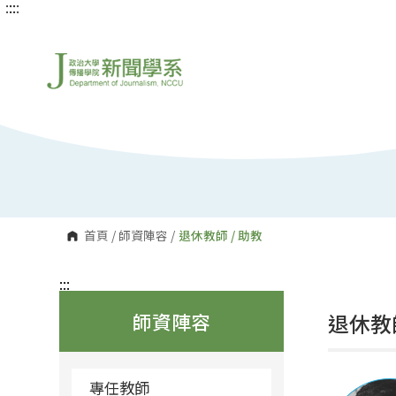
:::
:::
跳
到
主
要
內
容
區
塊
首頁
/
師資陣容
/
退休教師 / 助教
:::
師資陣容
退休教師
專任教師