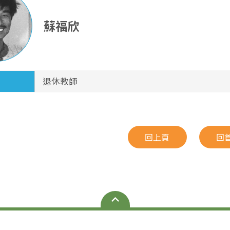
蘇福欣
退休教師
回上頁
回