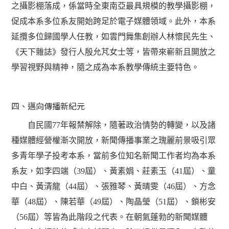
之攝影棚落成，係當時全東南亞最具規模的教學攝影棚，
促成本系多位系友開始跨足於電子媒體領域。此外，本系
延攬多位歸國學人任教，如雲門舞集創辦人林懷民先生、
《天下雜誌》發行人殷允芃女士等，皆帶來嶄新且開放之
學習視野與精神，隨之成為本系教學傳統主要特色。
四、邁向傳播新紀元
自民國77年報禁解除，隨著政治情勢的轉變，以及諸
種媒體經營權漸次開放，新聞傳播事業之瑰麗前景吸引眾
多青年學子投考本系，當前多位知名新聞工作者均為本系
系友，如李四端（39屆）、黃素娟、莊素玉（41屆）、童
中白、黃清龍（44屆）、張雅琴、黃晴雯（46屆）、方念
華（48屆）、陳若華（49屆）、陶晶瑩（51屆）、鎖彬安
（56屆）等皆為此階段之代表。在朝氣蓬勃的新聞媒體