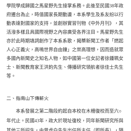
學院學成歸國之馬星野先生接掌系務。此後至民國38年政
府遷台為止，時值國家長期動盪，本系學生及系友紛以行
動表達對國家的支持，並創辦實習刊物《中外月刊》，其
活潑多樣且具國際視野之內容廣受各界注目。馬星野先生
亦於此時期填詞創作了本系系歌，揭櫫新聞工作者「燃起
人心正義火，高鳴世界自由鐘」之崇高理想，因而造就眾
多國內新聞史之知名人物，如中國第一位女記者徐鍾珮女
士、新聞教育家王洪鈞先生、傳播研究領航者徐佳士先生
等。
二、指南山下傳薪火
本系發展之第二階段約起自本校在木柵復校而至六
○
年代止。民國43年，政大於現址復校，同年新聞研究所與
其他三所招生，由曾虛白先生出任所主任（即所長），隔