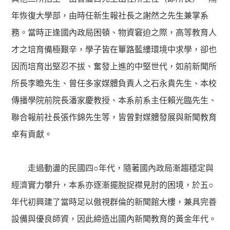
年恢復大學部，由時任新生報社長之謝然之先生兼掌系
務。當時正逢國內政局困頓、物資窘迫之際，高等教育人
才之培育備極艱辛，學子皆在篳路藍縷環境中求學，卻也
因而培育出堅忍不拔、奮發上進的中堅世代，如前新聞所
所長李瞻先生、曾任多家媒體負責人之石永貴先生、本校
傳播學院前院長潘家慶教授、本系前系主任賴光臨先生、
聯合報前社長張作錦先生等，皆曾對媒體發展與新聞教育
卓有貢獻。
走過動盪的民國四
○
年代，隨著國內政局漸趨穩定與
經濟實力攀升，本系亦逐漸擺脫捉襟見肘的困境，於五
○
年代初興建了當時足以傲視群倫的新聞館大樓，兼具完善
設備與優良師資，因此締造出國內新聞教育的黃金年代。