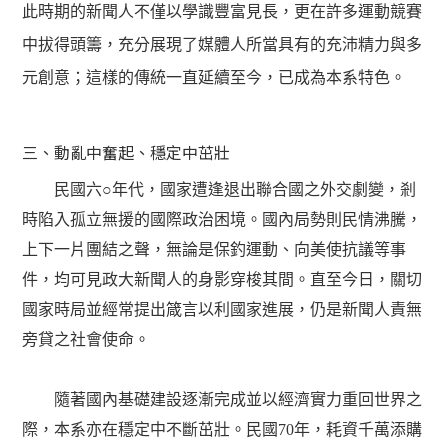
此時期的新聞人不僅以學識豐富見長，更在許多運動競賽
中拔得頭籌，充分展現了媒體人所當具有的充沛精力與多
元創意；這樣的傳統一直延續至今，已成為本系特色。
三、動亂中奮起、穩定中茁壯
民國六
○
年代，國家遭逢退出聯合國之外交劇變，剎
時陷入孤立無援的國際政治困境。國內局勢則民情沸騰，
上下一片團結之聲，無論是保釣運動、向美使抗議等事
件，均可見政大新聞人的身影穿梭其間。直至今日，關切
國家時局並經常提出箴言以利國家進展，仍是新聞人責無
旁貸之社會使命。
隨著國內基礎建設逐漸完成並以經濟實力重回世界之
際，本系亦在穩定中不斷茁壯。民國70年，耗資千萬添購